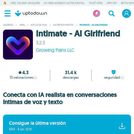
ARES: THE IRON VANGUARD
MY HERO ACADEMIA UNITED SURVIVAL
TICKET HERO
APPS VPN
BATTLE ROY
ANDROID
/
APPS
/
ESTILO DE VIDA
/
ENTRETENIMIENTO
/
INTIMATE - AI GIRLFRIEND
Intimate - AI Girlfriend
3.2.3
Growing Pains LLC
4.3
31.4 k
10
valoraciones
descargas
seguridad
Conecta con IA realista en conversaciones
íntimas de voz y texto
Consigue la última versión
3.2.3
8 Jun. 2026