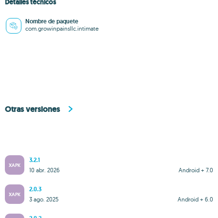
Detalles técnicos
Nombre de paquete
com.growinpainsllc.intimate
Otras versiones
3.2.1
XAPK
10 abr. 2026
Android + 7.0
2.0.3
XAPK
3 ago. 2025
Android + 6.0