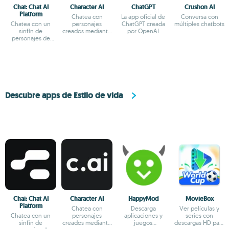
Chai: Chat AI
Character AI
ChatGPT
Crushon AI
Platform
Chatea con
La app oficial de
Conversa con
Chatea con un
personajes
ChatGPT creada
múltiples chatbots
sinfín de
creados mediante
por OpenAI
personajes de
IA
fantasía
Descubre apps de Estilo de vida
Chai: Chat AI
Character AI
HappyMod
MovieBox
Platform
Chatea con
Descarga
Ver películas y
Chatea con un
personajes
aplicaciones y
series con
sinfín de
creados mediante
juegos
descargas HD para