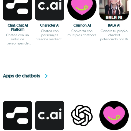
Chai: Chat AI
Character AI
Crushon AI
BALA AI
Platform
Chatea con
Conversa con
Genera tu propio
Chatea con un
personajes
múltiples chatbots
chatbot
sinfín de
creados mediante
potenciado por IA
personajes de
IA
fantasía
Apps de chatbots